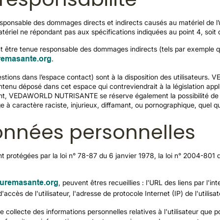
able des dommages directs et indirects causés au matériel de l’ut
atériel ne répondant pas aux spécifications indiquées au point 4, soit d
e tenue responsable des dommages indirects (tels par exemple qu
remasante.org
.
uestions dans l’espace contact) sont à la disposition des utilisateu
enu déposé dans cet espace qui contreviendrait à la législation appli
ant, VEDAWORLD NUTRISANTE se réserve également la possibilité de me
 à caractère raciste, injurieux, diffamant, ou pornographique, quel que
onnées personnelles
protégées par la loi n° 78-87 du 6 janvier 1978, la loi n° 2004-801 d
uremasante.org
, peuvent êtres recueillies : l'URL des liens par l'in
d'accès de l'utilisateur, l'adresse de protocole Internet (IP) de l'utilisat
ecte des informations personnelles relatives à l'utilisateur que pou