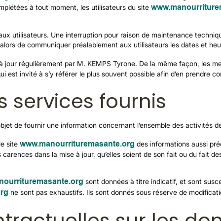
omplétées à tout moment, les utilisateurs du site
www.manourriture
x utilisateurs. Une interruption pour raison de maintenance techniqu
a alors de communiquer préalablement aux utilisateurs les dates et heur
à jour régulièrement par M. KEMPS Tyrone. De la même façon, les men
ui est invité à s’y référer le plus souvent possible afin d’en prendre c
s services fournis
bjet de fournir une information concernant l’ensemble des activités de
e site
www.manourrituremasante.org
des informations aussi préc
arences dans la mise à jour, qu’elles soient de son fait ou du fait des 
ourrituremasante.org
sont données à titre indicatif, et sont susc
rg
ne sont pas exhaustifs. Ils sont donnés sous réserve de modificati
ntractuelles sur les d