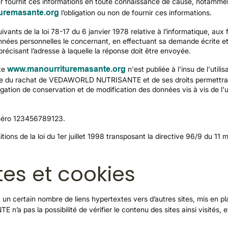
eur fournit ces informations en toute connaissance de cause, notamment
uremasante.org
l’obligation ou non de fournir ces informations.
nts de la loi 78-17 du 6 janvier 1978 relative à l’informatique, aux fic
 données personnelles le concernant, en effectuant sa demande écrite 
 précisant l’adresse à laquelle la réponse doit être envoyée.
ite
www.manourrituremasante.org
n'est publiée à l'insu de l'uti
se du rachat de VEDAWORLD NUTRISANTE et de ses droits permettrait l
ation de conservation et de modification des données vis à vis de l'ut
uméro 123456789123.
ons de la loi du 1er juillet 1998 transposant la directive 96/9 du 11 m
tes et cookies
 un certain nombre de liens hypertextes vers d’autres sites, mis en
as la possibilité de vérifier le contenu des sites ainsi visités,